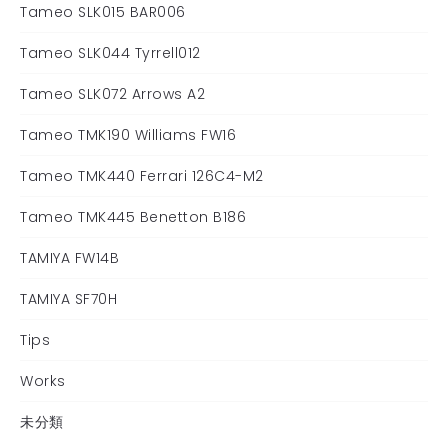
Tameo SLK015 BAR006
Tameo SLK044 Tyrrell012
Tameo SLK072 Arrows A2
Tameo TMK190 Williams FW16
Tameo TMK440 Ferrari 126C4-M2
Tameo TMK445 Benetton B186
TAMIYA FW14B
TAMIYA SF70H
Tips
Works
未分類