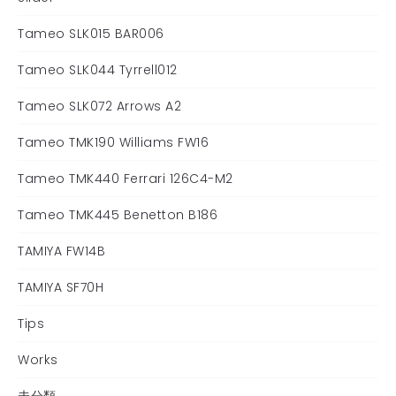
Tameo SLK015 BAR006
Tameo SLK044 Tyrrell012
Tameo SLK072 Arrows A2
Tameo TMK190 Williams FW16
Tameo TMK440 Ferrari 126C4-M2
Tameo TMK445 Benetton B186
TAMIYA FW14B
TAMIYA SF70H
Tips
Works