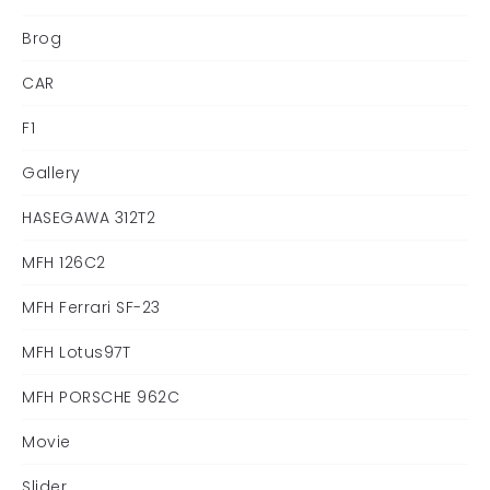
Brog
CAR
F1
Gallery
HASEGAWA 312T2
MFH 126C2
MFH Ferrari SF-23
MFH Lotus97T
MFH PORSCHE 962C
Movie
Slider