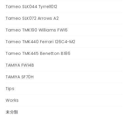
Tameo SLK044 Tyrrell012
Tameo SLK072 Arrows A2
Tameo TMK190 Williams FW16
Tameo TMK440 Ferrari 126C4-M2
Tameo TMK445 Benetton B186
TAMIYA FW14B
TAMIYA SF70H
Tips
Works
未分類