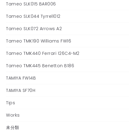
Tameo SLK015 BAR006
Tameo SLK044 Tyrrell012
Tameo SLK072 Arrows A2
Tameo TMK190 Williams FW16
Tameo TMK440 Ferrari 126C4-M2
Tameo TMK445 Benetton B186
TAMIYA FW14B
TAMIYA SF70H
Tips
Works
未分類