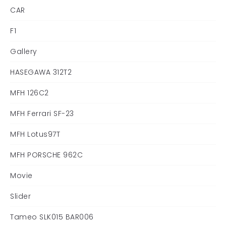
CAR
F1
Gallery
HASEGAWA 312T2
MFH 126C2
MFH Ferrari SF-23
MFH Lotus97T
MFH PORSCHE 962C
Movie
Slider
Tameo SLK015 BAR006