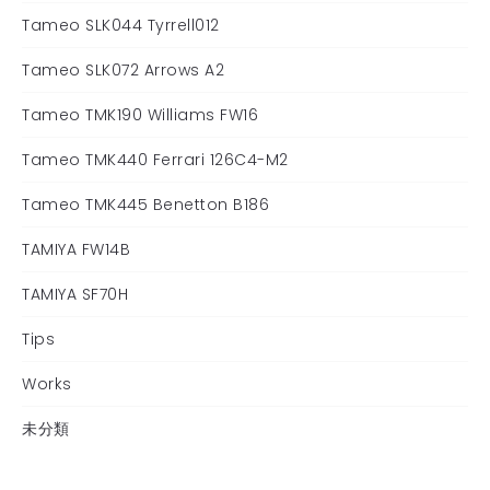
Tameo SLK044 Tyrrell012
Tameo SLK072 Arrows A2
Tameo TMK190 Williams FW16
Tameo TMK440 Ferrari 126C4-M2
Tameo TMK445 Benetton B186
TAMIYA FW14B
TAMIYA SF70H
Tips
Works
未分類