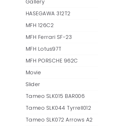
Gallery
HASEGAWA 312T2
MFH 126C2
MFH Ferrari SF-23
MFH Lotus97T
MFH PORSCHE 962C
Movie
Slider
Tameo SLK015 BAR006
Tameo SLK044 Tyrrell012
Tameo SLK072 Arrows A2