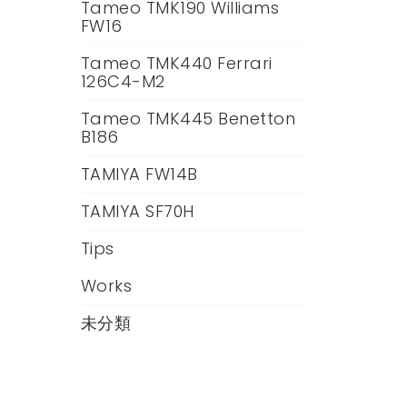
Tameo TMK190 Williams
FW16
Tameo TMK440 Ferrari
126C4-M2
Tameo TMK445 Benetton
B186
TAMIYA FW14B
TAMIYA SF70H
Tips
Works
未分類