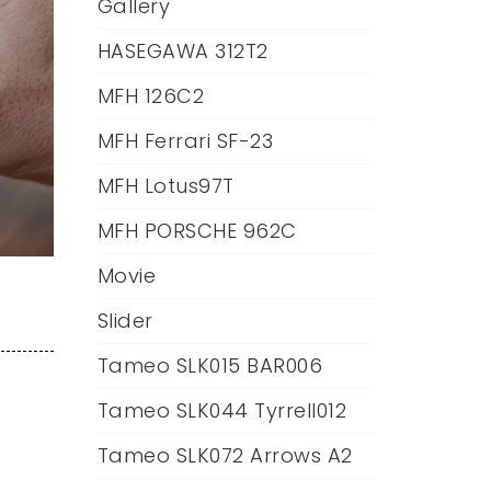
Gallery
HASEGAWA 312T2
MFH 126C2
MFH Ferrari SF-23
MFH Lotus97T
MFH PORSCHE 962C
Movie
Slider
Tameo SLK015 BAR006
Tameo SLK044 Tyrrell012
。
Tameo SLK072 Arrows A2