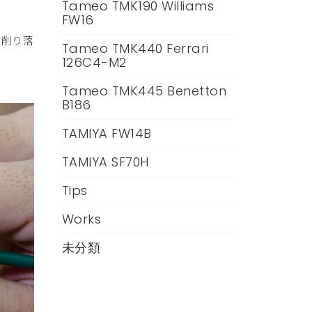
Tameo TMK190 Williams
FW16
で削り落
Tameo TMK440 Ferrari
126C4-M2
Tameo TMK445 Benetton
B186
TAMIYA FW14B
TAMIYA SF70H
Tips
Works
未分類