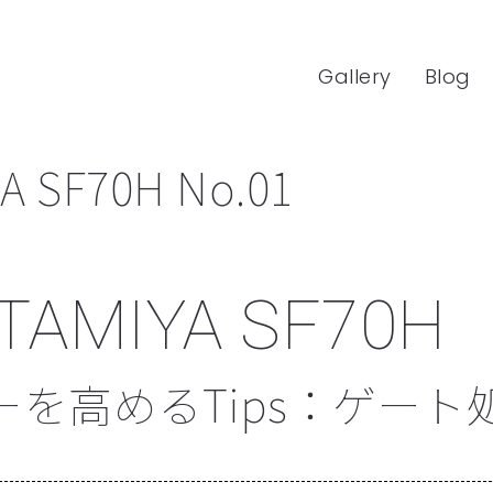
Gallery
Blog
YA SF70H No.01
e TAMIYA SF70H
を高めるTips：ゲート