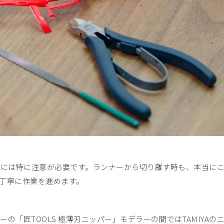
いには特に注意が必要です。ランナーから切り離す時も、本当に
丁寧に作業を進めます。
ーの「
匠
TOOLS
極薄刃ニッパー
」
モデラーの間ではTAMIYAの