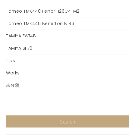
Tameo TMK440 Ferrari 126C4-M2
Tameo TMK445 Benetton B186
TAMIYA FW14B
TAMIYA SF70H
Tips
Works
未分類
Search