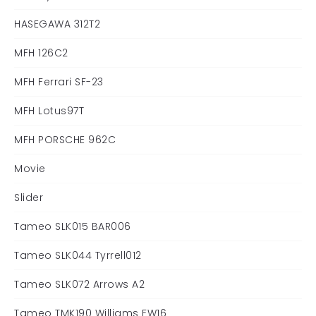
HASEGAWA 312T2
MFH 126C2
MFH Ferrari SF-23
MFH Lotus97T
MFH PORSCHE 962C
Movie
Slider
Tameo SLK015 BAR006
Tameo SLK044 Tyrrell012
Tameo SLK072 Arrows A2
Tameo TMK190 Williams FW16