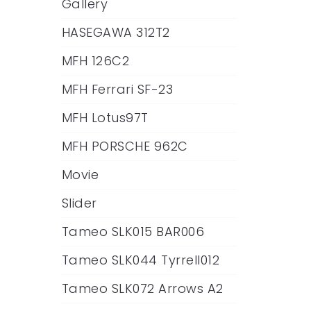
Gallery
HASEGAWA 312T2
MFH 126C2
MFH Ferrari SF-23
MFH Lotus97T
MFH PORSCHE 962C
Movie
Slider
Tameo SLK015 BAR006
Tameo SLK044 Tyrrell012
Tameo SLK072 Arrows A2