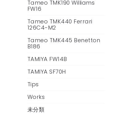
Tameo TMK190 Williams
FW16
Tameo TMK440 Ferrari
126C4-M2
Tameo TMK445 Benetton
B186
TAMIYA FW14B
TAMIYA SF70H
Tips
Works
未分類