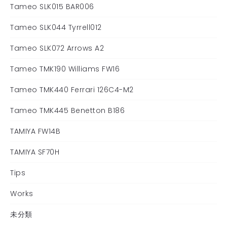
Tameo SLK015 BAR006
Tameo SLK044 Tyrrell012
Tameo SLK072 Arrows A2
Tameo TMK190 Williams FW16
Tameo TMK440 Ferrari 126C4-M2
Tameo TMK445 Benetton B186
TAMIYA FW14B
TAMIYA SF70H
Tips
Works
未分類