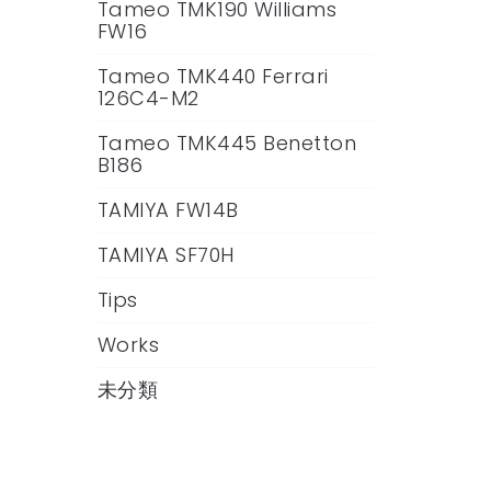
Tameo TMK190 Williams
FW16
Tameo TMK440 Ferrari
126C4-M2
Tameo TMK445 Benetton
B186
TAMIYA FW14B
TAMIYA SF70H
Tips
Works
未分類