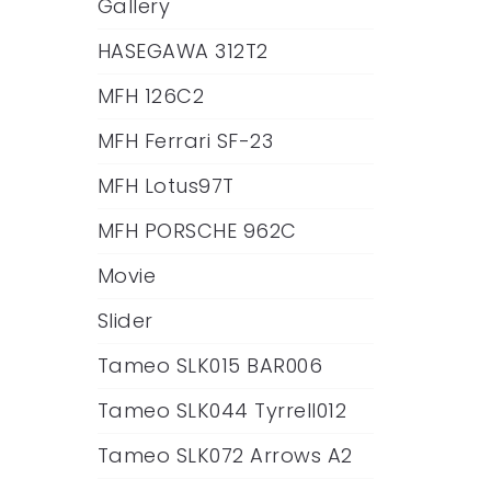
Gallery
HASEGAWA 312T2
MFH 126C2
MFH Ferrari SF-23
MFH Lotus97T
MFH PORSCHE 962C
Movie
Slider
Tameo SLK015 BAR006
Tameo SLK044 Tyrrell012
Tameo SLK072 Arrows A2