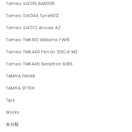
Tameo SLK015 BAR006
Tameo SLK044 Tyrrell012
Tameo SLK072 Arrows A2
Tameo TMK190 Williams FW16
Tameo TMK440 Ferrari 126C4-M2
Tameo TMK445 Benetton B186
TAMIYA FW14B
TAMIYA SF70H
Tips
Works
未分類