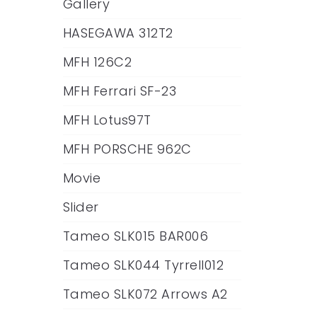
Gallery
HASEGAWA 312T2
MFH 126C2
MFH Ferrari SF-23
MFH Lotus97T
MFH PORSCHE 962C
Movie
Slider
Tameo SLK015 BAR006
Tameo SLK044 Tyrrell012
Tameo SLK072 Arrows A2