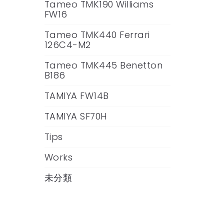
Tameo TMK190 Williams
FW16
Tameo TMK440 Ferrari
126C4-M2
Tameo TMK445 Benetton
B186
TAMIYA FW14B
TAMIYA SF70H
Tips
Works
未分類