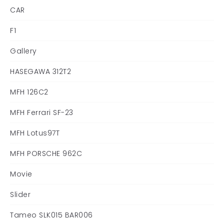
CAR
F1
Gallery
HASEGAWA 312T2
MFH 126C2
MFH Ferrari SF-23
MFH Lotus97T
MFH PORSCHE 962C
Movie
Slider
Tameo SLK015 BAR006