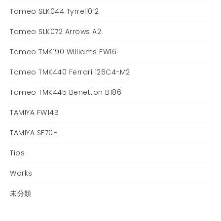
Tameo SLK044 Tyrrell012
Tameo SLK072 Arrows A2
Tameo TMK190 Williams FW16
Tameo TMK440 Ferrari 126C4-M2
Tameo TMK445 Benetton B186
TAMIYA FW14B
TAMIYA SF70H
Tips
Works
未分類