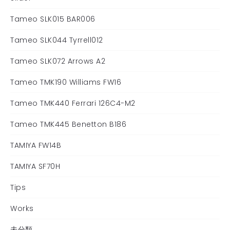
Tameo SLK015 BAR006
Tameo SLK044 Tyrrell012
Tameo SLK072 Arrows A2
Tameo TMK190 Williams FW16
Tameo TMK440 Ferrari 126C4-M2
Tameo TMK445 Benetton B186
TAMIYA FW14B
TAMIYA SF70H
Tips
Works
未分類