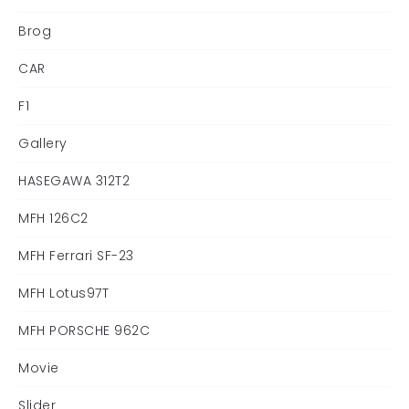
Brog
CAR
F1
Gallery
HASEGAWA 312T2
MFH 126C2
MFH Ferrari SF-23
MFH Lotus97T
MFH PORSCHE 962C
Movie
Slider