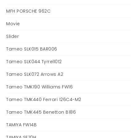
MFH PORSCHE 962C
Movie
Slider
Tameo SLK015 BAR006
Tameo SLK044 Tyrrell012
Tameo SLK072 Arrows A2
Tameo TMK190 Williams FW16
Tameo TMK440 Ferrari 126C4-M2
Tameo TMK445 Benetton B186
TAMIYA FW14B
TAMIYA SF70H