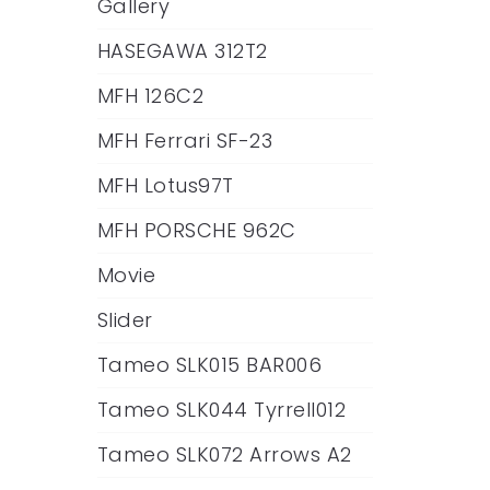
Gallery
HASEGAWA 312T2
MFH 126C2
MFH Ferrari SF-23
MFH Lotus97T
MFH PORSCHE 962C
Movie
Slider
Tameo SLK015 BAR006
Tameo SLK044 Tyrrell012
Tameo SLK072 Arrows A2