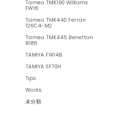
Tameo TMK190 Williams
FW16
Tameo TMK440 Ferrari
126C4-M2
Tameo TMK445 Benetton
B186
TAMIYA FW14B
TAMIYA SF70H
Tips
Works
未分類