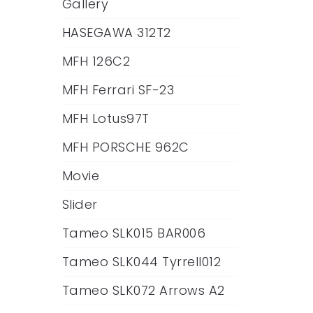
Gallery
HASEGAWA 312T2
MFH 126C2
MFH Ferrari SF-23
MFH Lotus97T
MFH PORSCHE 962C
Movie
Slider
Tameo SLK015 BAR006
Tameo SLK044 Tyrrell012
Tameo SLK072 Arrows A2