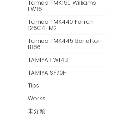
Tameo TMK190 Williams
FW16
Tameo TMK440 Ferrari
126C4-M2
Tameo TMK445 Benetton
B186
TAMIYA FW14B
TAMIYA SF70H
Tips
Works
未分類