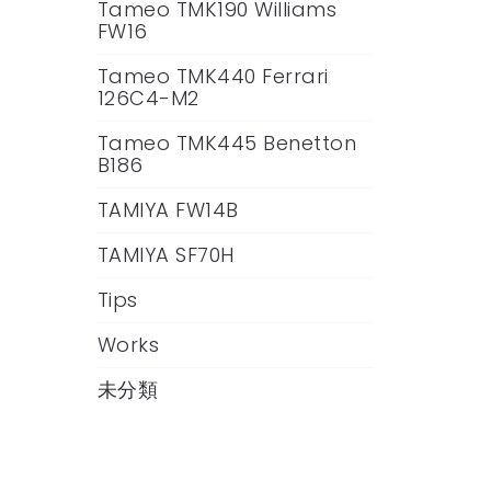
Tameo TMK190 Williams
FW16
Tameo TMK440 Ferrari
126C4-M2
Tameo TMK445 Benetton
B186
TAMIYA FW14B
TAMIYA SF70H
Tips
Works
未分類