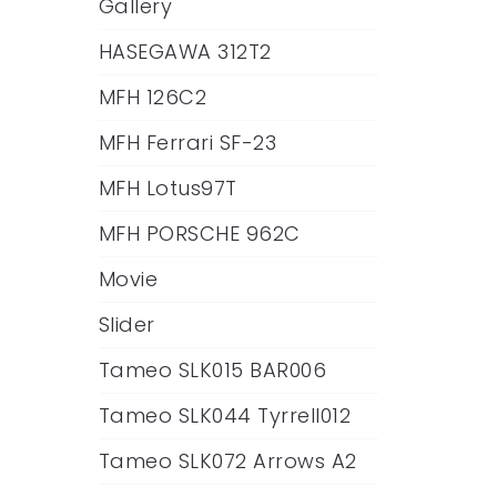
Gallery
HASEGAWA 312T2
MFH 126C2
MFH Ferrari SF-23
MFH Lotus97T
MFH PORSCHE 962C
Movie
Slider
Tameo SLK015 BAR006
Tameo SLK044 Tyrrell012
Tameo SLK072 Arrows A2