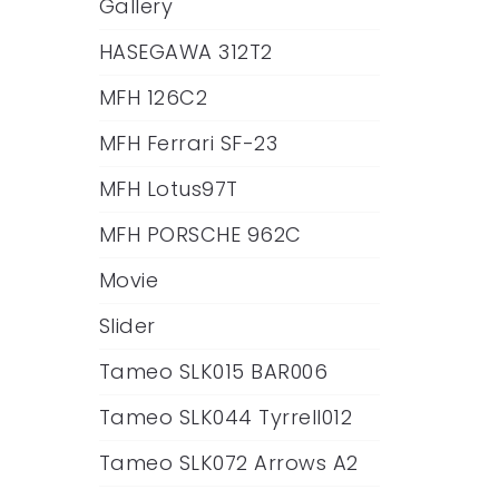
Gallery
HASEGAWA 312T2
MFH 126C2
MFH Ferrari SF-23
MFH Lotus97T
MFH PORSCHE 962C
Movie
Slider
Tameo SLK015 BAR006
Tameo SLK044 Tyrrell012
Tameo SLK072 Arrows A2