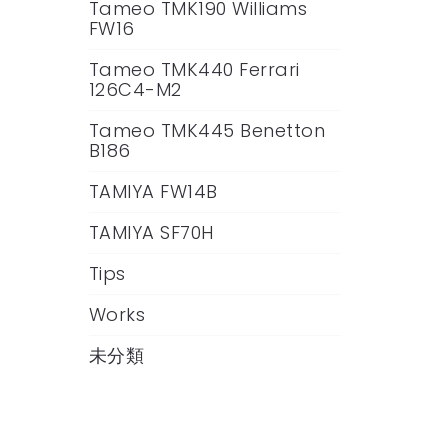
Tameo TMK190 Williams
FW16
Tameo TMK440 Ferrari
126C4-M2
Tameo TMK445 Benetton
B186
TAMIYA FW14B
TAMIYA SF70H
Tips
Works
未分類