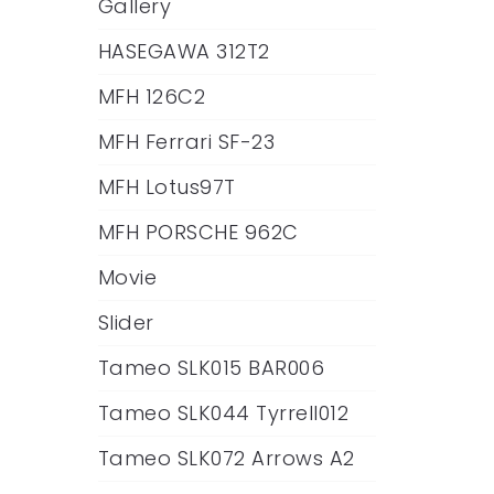
Gallery
HASEGAWA 312T2
MFH 126C2
MFH Ferrari SF-23
MFH Lotus97T
MFH PORSCHE 962C
Movie
Slider
Tameo SLK015 BAR006
Tameo SLK044 Tyrrell012
Tameo SLK072 Arrows A2