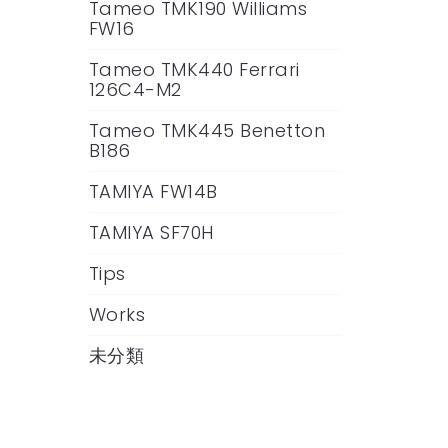
Tameo TMK190 Williams
FW16
Tameo TMK440 Ferrari
126C4-M2
Tameo TMK445 Benetton
B186
TAMIYA FW14B
TAMIYA SF70H
Tips
Works
未分類