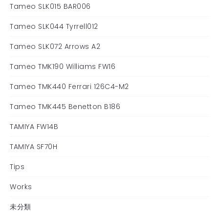
Tameo SLK015 BAR006
Tameo SLK044 Tyrrell012
Tameo SLK072 Arrows A2
Tameo TMK190 Williams FW16
Tameo TMK440 Ferrari 126C4-M2
Tameo TMK445 Benetton B186
TAMIYA FW14B
TAMIYA SF70H
Tips
Works
未分類