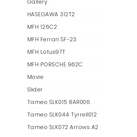
Gallery
HASEGAWA 312T2
MFH 126C2
MFH Ferrari SF-23
MFH Lotus97T
MFH PORSCHE 962C
Movie
Slider
Tameo SLK015 BAR006
Tameo SLK044 Tyrrell012
Tameo SLK072 Arrows A2