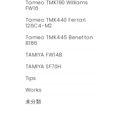
Tameo TMK190 Williams
FW16
Tameo TMK440 Ferrari
126C4-M2
Tameo TMK445 Benetton
B186
TAMIYA FW14B
TAMIYA SF70H
Tips
Works
未分類