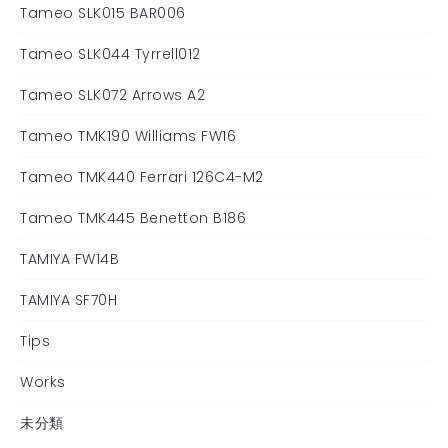
Tameo SLK015 BAR006
Tameo SLK044 Tyrrell012
Tameo SLK072 Arrows A2
Tameo TMK190 Williams FW16
Tameo TMK440 Ferrari 126C4-M2
Tameo TMK445 Benetton B186
TAMIYA FW14B
TAMIYA SF70H
Tips
Works
未分類