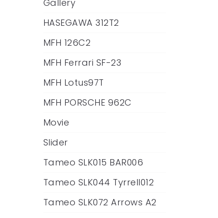
Gallery
HASEGAWA 312T2
MFH 126C2
MFH Ferrari SF-23
MFH Lotus97T
MFH PORSCHE 962C
Movie
Slider
Tameo SLK015 BAR006
Tameo SLK044 Tyrrell012
Tameo SLK072 Arrows A2