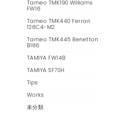
Tameo TMK190 Williams
FW16
Tameo TMK440 Ferrari
126C4-M2
Tameo TMK445 Benetton
B186
TAMIYA FW14B
TAMIYA SF70H
Tips
Works
未分類