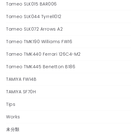
Tameo SLK015 BAR006
Tameo SLK044 Tyrrell012
Tameo SLK072 Arrows A2
Tameo TMK190 Williams FW16
Tameo TMK440 Ferrari 126C4-M2
Tameo TMK445 Benetton B186
TAMIYA FW14B
TAMIYA SF70H
Tips
Works
未分類