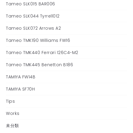
Tameo SLK015 BAR006
Tameo SLK044 Tyrrell012
Tameo SLK072 Arrows A2
Tameo TMK190 Williams FW16
Tameo TMK440 Ferrari 126C4-M2
Tameo TMK445 Benetton B186
TAMIYA FW14B
TAMIYA SF70H
Tips
Works
未分類