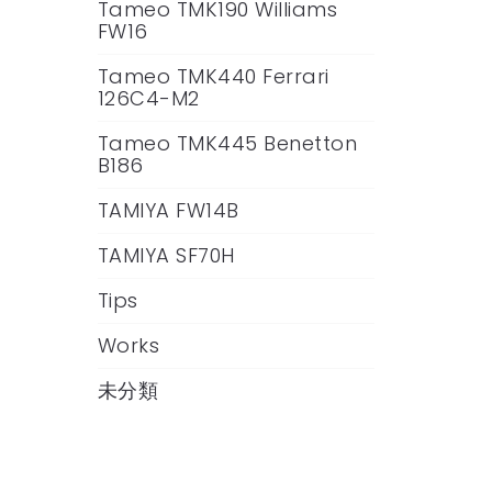
Tameo TMK190 Williams
FW16
Tameo TMK440 Ferrari
126C4-M2
Tameo TMK445 Benetton
B186
TAMIYA FW14B
TAMIYA SF70H
Tips
Works
未分類