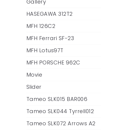
Gallery
HASEGAWA 312T2
MFH 126C2
MFH Ferrari SF-23
MFH Lotus97T
MFH PORSCHE 962C
Movie
Slider
Tameo SLK015 BAR006
Tameo SLK044 Tyrrell012
Tameo SLK072 Arrows A2