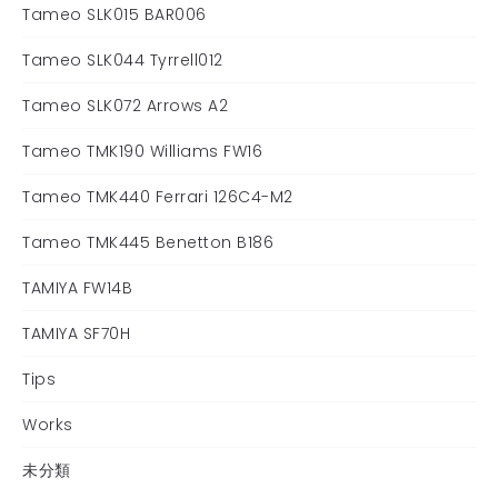
Tameo SLK015 BAR006
Tameo SLK044 Tyrrell012
Tameo SLK072 Arrows A2
Tameo TMK190 Williams FW16
Tameo TMK440 Ferrari 126C4-M2
Tameo TMK445 Benetton B186
TAMIYA FW14B
TAMIYA SF70H
Tips
Works
未分類