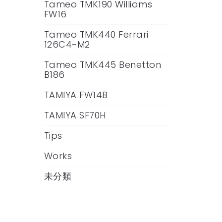
Tameo TMK190 Williams
FW16
Tameo TMK440 Ferrari
126C4-M2
Tameo TMK445 Benetton
B186
TAMIYA FW14B
TAMIYA SF70H
Tips
Works
未分類