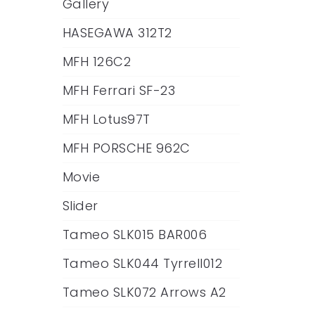
Gallery
HASEGAWA 312T2
MFH 126C2
MFH Ferrari SF-23
MFH Lotus97T
MFH PORSCHE 962C
Movie
Slider
Tameo SLK015 BAR006
Tameo SLK044 Tyrrell012
Tameo SLK072 Arrows A2