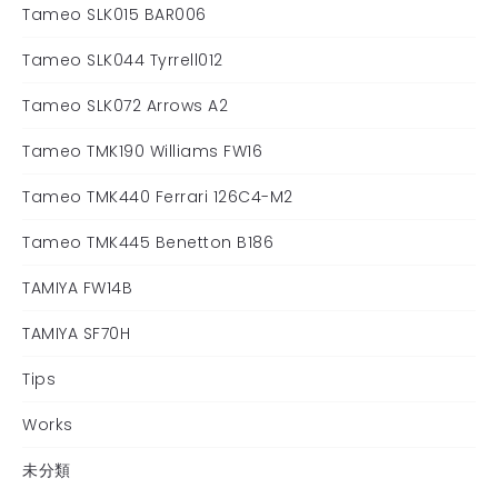
Tameo SLK015 BAR006
Tameo SLK044 Tyrrell012
Tameo SLK072 Arrows A2
Tameo TMK190 Williams FW16
Tameo TMK440 Ferrari 126C4-M2
Tameo TMK445 Benetton B186
TAMIYA FW14B
TAMIYA SF70H
Tips
Works
未分類