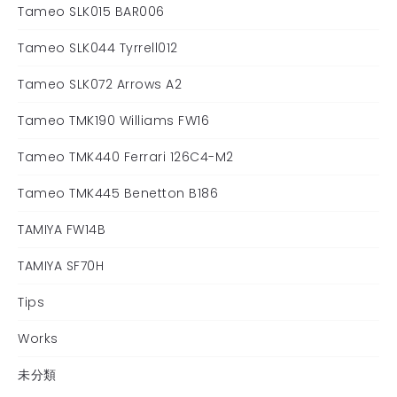
Tameo SLK015 BAR006
Tameo SLK044 Tyrrell012
Tameo SLK072 Arrows A2
Tameo TMK190 Williams FW16
Tameo TMK440 Ferrari 126C4-M2
Tameo TMK445 Benetton B186
TAMIYA FW14B
TAMIYA SF70H
Tips
Works
未分類