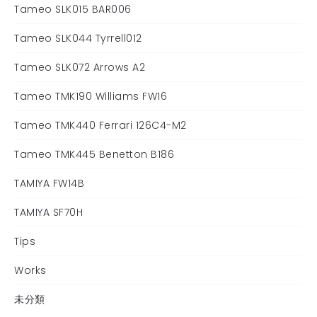
Tameo SLK015 BAR006
Tameo SLK044 Tyrrell012
Tameo SLK072 Arrows A2
Tameo TMK190 Williams FW16
Tameo TMK440 Ferrari 126C4-M2
Tameo TMK445 Benetton B186
TAMIYA FW14B
TAMIYA SF70H
Tips
Works
未分類