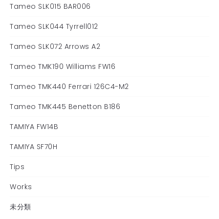
Tameo SLK015 BAR006
Tameo SLK044 Tyrrell012
Tameo SLK072 Arrows A2
Tameo TMK190 Williams FW16
Tameo TMK440 Ferrari 126C4-M2
Tameo TMK445 Benetton B186
TAMIYA FW14B
TAMIYA SF70H
Tips
Works
未分類